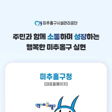
미추홀구시설관리공단
주민과 함께
소통
하며
성장
하는
행복한 미추홀구 실현
미추홀구청
(대표홈페이지)