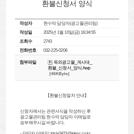
환불신청서 양식
작성자
현수막 담당자(광고물관리팀)
작성일
2025년 1월 10일(금) 16:34:55
조회수
2743
전화번호
032-225-0206
첨부파일
옥외광고물_게시대_
환불_신청서_양식.hwp
[46KByte]
【환불신청절차 안내】
신청자께서는 관련서식을 작성하신 후
광고물관리팀 현수막 담당자 이메일로
송부해주시길 바랍니다.
- 담당자 이메일: ktsix0423@inimc.co.kr