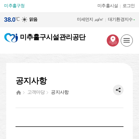
본문 바로가기
미추홀구청
미추홀시설
로그인
38.0
℃
맑음
미세먼지
㎍/㎥
대기환경지수
-
미추홀구시설관리공단
공지사항
고객마당
공지사항