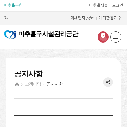
본문 바로가기
미추홀구청
미추홀시설
로그인
℃
미세먼지
㎍/㎥
대기환경지수
-
미추홀구시설관리공단
공지사항
고객마당
공지사항