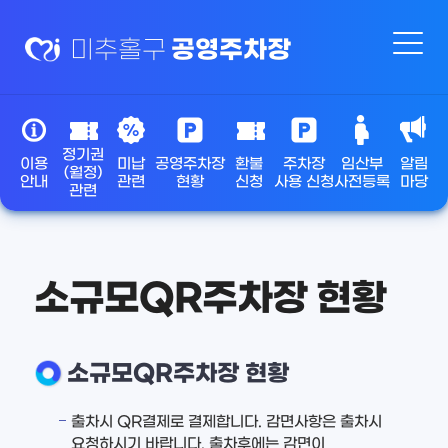
공영주차장
미추홀구
정기권
이용
미납
공영주차장
환불
주차장
임산부
알림
(월정)
안내
관련
현황
신청
사용 신청
사전등록
마당
관련
소규모QR주차장 현황
소규모QR주차장 현황
출차시 QR결제로 결제합니다. 감면사항은 출차시
요청하시기 바랍니다. 출차후에는 감면이