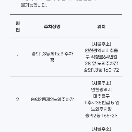
불가능합니다.
연
주차장명
위치
번
[사물주소]
인천광역시미추홀
숭의1,3동제1노외주차
1
구 석정로64번길
장
28 앞 노외주차장
숭의1,3동 160-72
[사물주소]
인천광역시
미추홀구
2
숭의2동제2노외주차장
미추로35번길 5 옆
노외주차장
숭의2동 165-23
[사물주소]