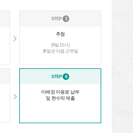
STEP
3
추첨
(6일 11시)
휴일은 다음 근무일
STEP
6
미배정 이용료 납부
및 현수막 제출