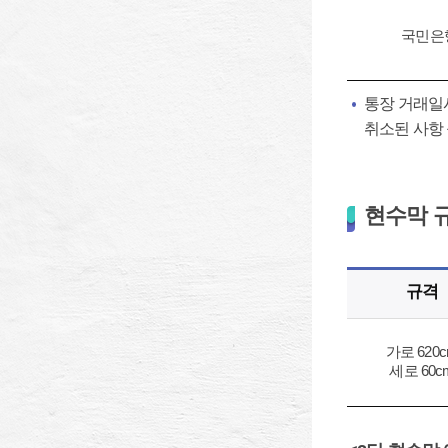
국민은행 
통장 거래일시
취소된 사항
현수막 
규격
가로 620
세로 60c