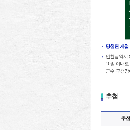
당첨된 게첩
인천광역시 옥
10일 이내로
군수·구청장
추첨
추