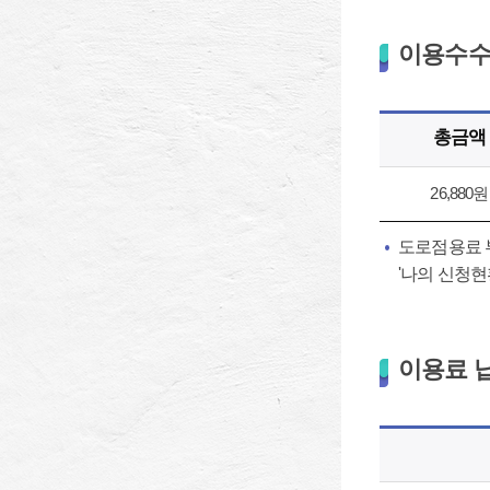
이용수수료
총금액
26,880원
도로점용료 부
'나의 신청
이용료 