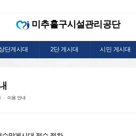
미추홀구시설관리공단
상단게시대
2단 게시대
시민 게시대
내
대
이용 안내
현수막게시대 접수 절차