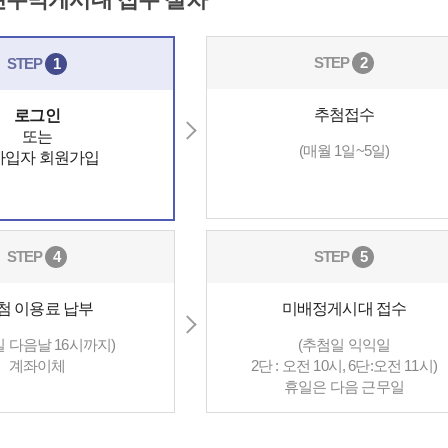
STEP
2
STEP
1
추첨접수
로그인
또는
(매월 1일~5일)
가입자 회원가입
STEP
4
STEP
5
첨 이용료 납부
미배정게시대 접수
일 다음날 16시까지)
(추첨일 익익일
계좌이체
2단 : 오전 10시, 6단:오전 11시)
휴일은 다음 근무일