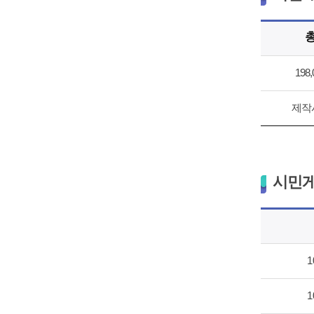
198
제작
시민게
1
1