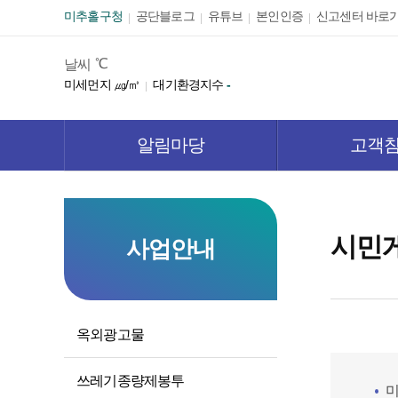
본문 바로가기
미추홀구청
공단블로그
유튜브
본인인증
신고센터 바로
℃
날씨
미세먼지
㎍/㎥
대기환경지수
-
알림마당
고객
시민
사업안내
옥외광고물
쓰레기종량제봉투
미