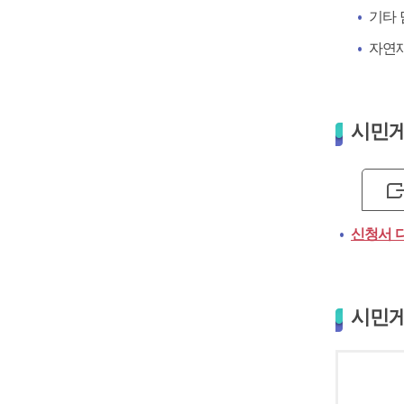
기타 
자연재
시민게
신청서 
시민게