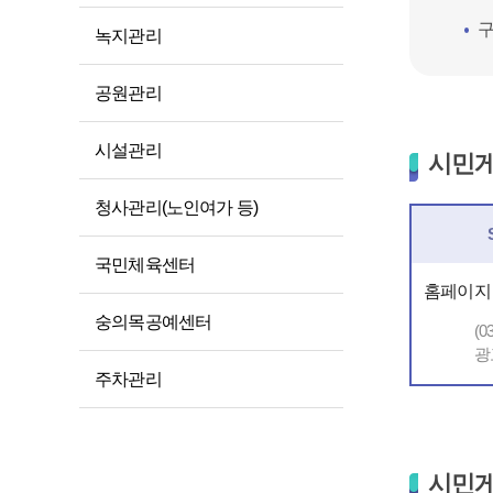
구
녹지관리
공원관리
시설관리
시민게
청사관리(노인여가 등)
국민체육센터
홈페이지
숭의목공예센터
(0
광
주차관리
시민