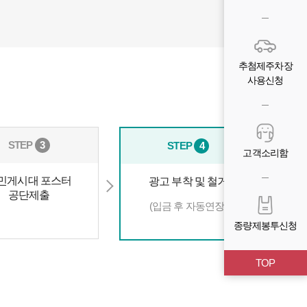
추첨제주차장
사용신청
STEP
3
STEP
4
고객소리함
민게시대 포스터
광고 부착 및 철거
공단제출
(입금 후 자동연장)
종량제봉투신청
TOP