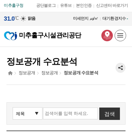
본문 바로가기
미추홀구청
공단블로그
유튜브
본인인증
신고센터 바로가기
31.0
℃
맑음
미세먼지
㎍/㎥
대기환경지수
-
미추홀구시설관리공단
정보공개 수요분석
정보공개
정보공개
정보공개 수요분석