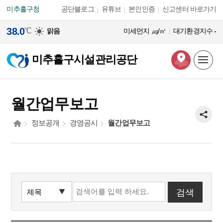
본문 바로가기
미추홀구청
공단블로그
유튜브
본인인증
신고센터 바로가기
38.0
℃
맑음
미세먼지
㎍/㎥
대기환경지수
-
미추홀구시설관리공단
월간업무보고
정보공개
경영공시
월간업무보고