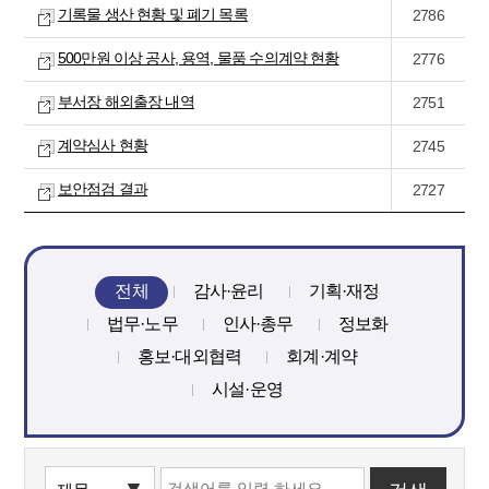
기록물 생산 현황 및 폐기 목록
2786
500만원 이상 공사, 용역, 물품 수의계약 현황
2776
부서장 해외출장 내역
2751
계약심사 현황
2745
보안점검 결과
2727
전체
감사·윤리
기획·재정
법무·노무
인사·총무
정보화
홍보·대외협력
회계·계약
시설·운영