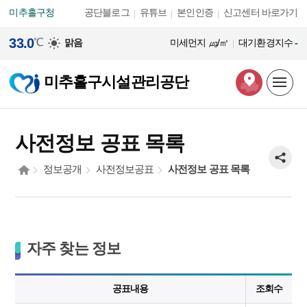
본문 바로가기
미추홀구청
공단블로그
유튜브
본인인증
신고센터 바로가기
33.0
℃
맑음
미세먼지
㎍/㎥
대기환경지수
-
미추홀구시설관리공단
사전정보 공표 목록
정보공개
사전정보공표
사전정보 공표 목록
자주 찾는 정보
공표내용
조회수