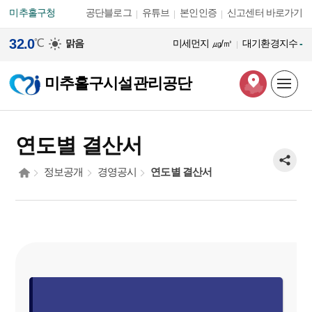
본문 바로가기
미추홀구청
공단블로그
유튜브
본인인증
신고센터 바로가기
32.0
℃
맑음
미세먼지
㎍/㎥
대기환경지수
-
미추홀구시설관리공단
연도별 결산서
정보공개
경영공시
연도별 결산서