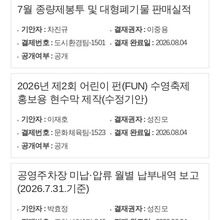
7월 종량제봉투 및 대형폐기물 판매실적
기안자 :
차진규
결재권자 :
이중용
결제번호 :
도시환경팀-1501
결재 완료일 :
2026.08.04
공개여부 :
공개
2026년 제2회 어린이 펀(FUN) 수영축제
홍보용 현수막 제작(수정기안)
기안자 :
이재호
결재권자 :
성진모
결제번호 :
문화체육팀-1523
결재 완료일 :
2026.08.04
공개여부 :
공개
공영주차장 미납·압류 월별 납부내역 보고
(2026.7.31.기준)
기안자 :
박효정
결재권자 :
성진모