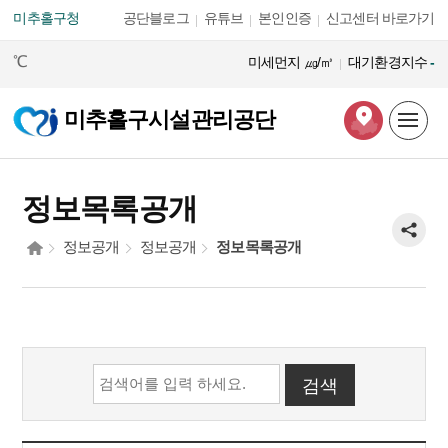
본문 바로가기
미추홀구청
공단블로그
유튜브
본인인증
신고센터 바로가기
℃
미세먼지
㎍/㎥
대기환경지수
-
미추홀구시설관리공단
정보목록공개
정보공개
정보공개
정보목록공개