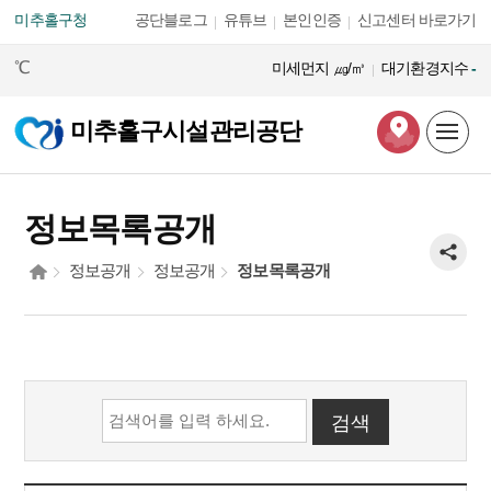
본문 바로가기
미추홀구청
공단블로그
유튜브
본인인증
신고센터 바로가기
℃
미세먼지
㎍/㎥
대기환경지수
-
미추홀구시설관리공단
정보목록공개
정보공개
정보공개
정보목록공개